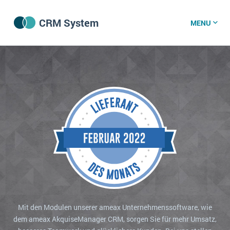
CRM System
MENU
CRM Software
CRM Wissenszentrum
CRM News
Was ist CRM?
Offene Stellen bei CRM-Lieferanten
Über uns
Mit den Modulen unserer ameax Unternehmenssoftware, wie
dem ameax AkquiseManager CRM, sorgen Sie für mehr Umsatz,
DSGVO/GDPR