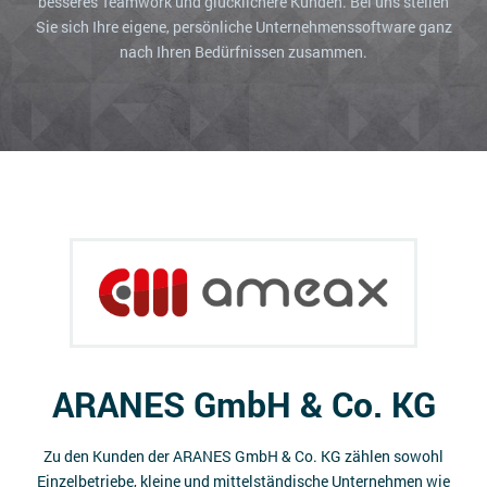
besseres Teamwork und glücklichere Kunden. Bei uns stellen
Impressum
Sie sich Ihre eigene, persönliche Unternehmenssoftware ganz
nach Ihren Bedürfnissen zusammen.
Kontakt
ARANES GmbH & Co. KG
Zu den Kunden der ARANES GmbH & Co. KG zählen sowohl
Einzelbetriebe, kleine und mittelständische Unternehmen wie