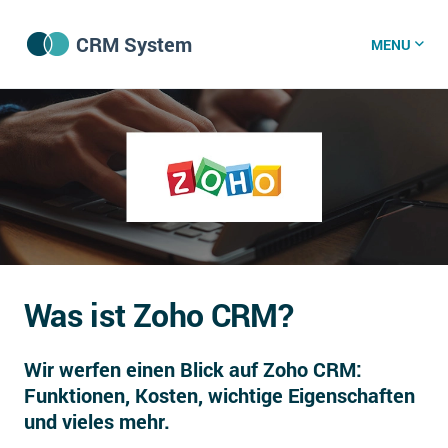
CRM System
MENU
CRM Software
CRM Wissenszentrum
CRM News
Was ist Zoho CRM?
Was ist CRM?
Wir werfen einen Blick auf Zoho CRM:
Offene Stellen bei CRM-Lieferanten
Funktionen, Kosten, wichtige Eigenschaften
Über uns
und vieles mehr.
DSGVO/GDPR