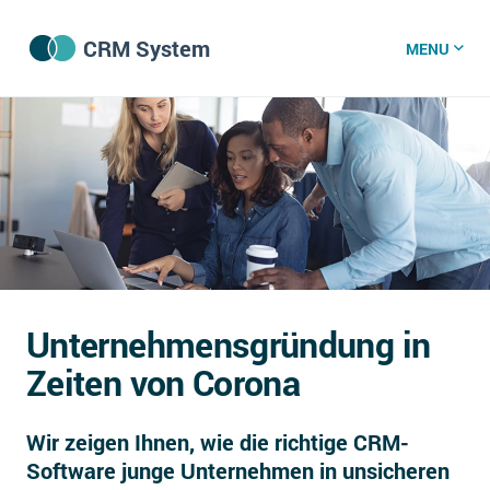
CRM System
MENU
CRM Software
CRM Wissenszentrum
CRM News
Unternehmensgründung in
Was ist CRM?
Zeiten von Corona
Offene Stellen bei CRM-Lieferanten
Wir zeigen Ihnen, wie die richtige CRM-
Über uns
Software junge Unternehmen in unsicheren
DSGVO/GDPR