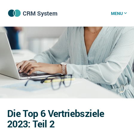
CRM System
MENU
CRM Software
CRM Wissenszentrum
CRM News
Was ist CRM?
Offene Stellen bei CRM-Lieferanten
Die Top 6 Vertriebsziele
Über uns
2023: Teil 2
DSGVO/GDPR