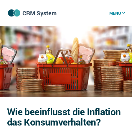
CRM System
MENU
CRM Software
CRM Wissenszentrum
CRM News
Was ist CRM?
Offene Stellen bei CRM-Lieferanten
Wie beeinflusst die Inflation
Über uns
das Konsumverhalten?
DSGVO/GDPR