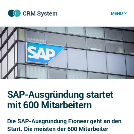
CRM System
MENU
CRM Software
CRM Wissenszentrum
CRM News
SAP-Ausgründung startet
Was ist CRM?
mit 600 Mitarbeitern
Offene Stellen bei CRM-Lieferanten
Die SAP-Ausgründung Fioneer geht an den
Über uns
Start. Die meisten der 600 Mitarbeiter
DSGVO/GDPR