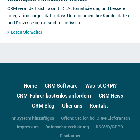
CRM verändert sich rasant. KI, Automatisierung und bessere
Integration sorgen dafür, dass Unternehmen ihre Kundendaten
und Prozesse neu ausrichten müssen.
Lesen Sie weiter
Home
CRM Software
Was ist CRM?
CRM-Führer kostenlos anfordern
CRM News
CRM Blog
Über uns
Kontakt
Ihr System hinzufügen
Offene Stellen bei CRM-Lieferanten
Impressum
Datenschutzerklärung
DSGVO/GDPR
Disclaimer