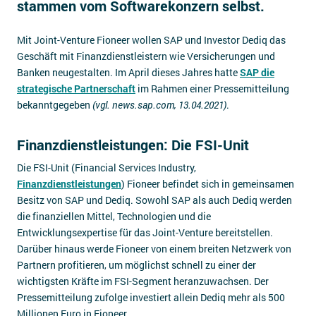
stammen vom Softwarekonzern selbst.
Impressum
Mit Joint-Venture Fioneer wollen SAP und Investor Dediq das
Kontakt
Geschäft mit Finanzdienstleistern wie Versicherungen und
Banken neugestalten. Im April dieses Jahres hatte
SAP die
strategische Partnerschaft
im Rahmen einer Pressemitteilung
bekanntgegeben
(vgl. news.sap.com, 13.04.2021)
.
Finanzdienstleistungen: Die FSI-Unit
Die FSI-Unit (Financial Services Industry,
Finanzdienstleistungen
) Fioneer befindet sich in gemeinsamen
Besitz von SAP und Dediq. Sowohl SAP als auch Dediq werden
die finanziellen Mittel, Technologien und die
Entwicklungsexpertise für das Joint-Venture bereitstellen.
Darüber hinaus werde Fioneer von einem breiten Netzwerk von
Partnern profitieren, um möglichst schnell zu einer der
wichtigsten Kräfte im FSI-Segment heranzuwachsen. Der
Pressemitteilung zufolge investiert allein Dediq mehr als 500
Millionen Euro in Fioneer.