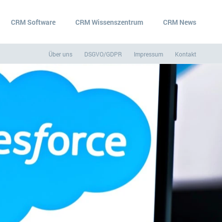
CRM Software
CRM Wissenszentrum
CRM News
Über uns
DSGVO/GDPR
Impressum
Kontakt