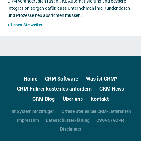
CRM verändert sich rasant. KI, Automatisierung und bessere
Integration sorgen dafür, dass Unternehmen ihre Kundendaten
und Prozesse neu ausrichten müssen.
Lesen Sie weiter
Home
CRM Software
Was ist CRM?
CRM-Führer kostenlos anfordern
CRM News
CRM Blog
Über uns
Kontakt
Ihr System hinzufügen
Offene Stellen bei CRM-Lieferanten
Impressum
Datenschutzerklärung
DSGVO/GDPR
Disclaimer