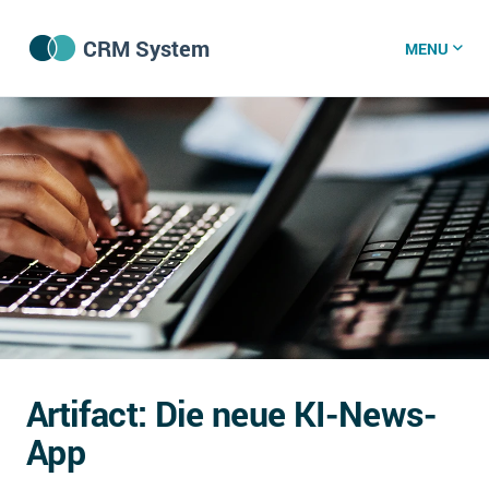
CRM System
MENU
CRM Software
CRM Wissenszentrum
CRM News
Was ist CRM?
Offene Stellen bei CRM-Lieferanten
Artifact: Die neue KI-News-
Über uns
App
DSGVO/GDPR