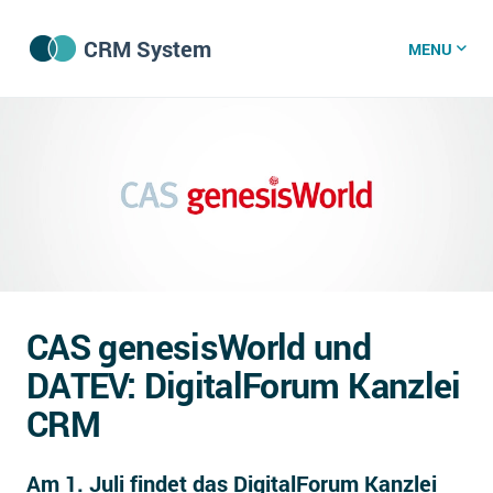
CRM System
MENU
CRM Software
CRM Wissenszentrum
CRM News
CAS genesisWorld und
Was ist CRM?
DATEV: DigitalForum Kanzlei
Offene Stellen bei CRM-Lieferanten
CRM
Über uns
Am 1. Juli findet das DigitalForum Kanzlei
DSGVO/GDPR