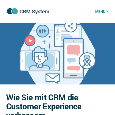
CRM System
MENU
CRM Software
CRM Wissenszentrum
CRM News
Was ist CRM?
Offene Stellen bei CRM-Lieferanten
Wie Sie mit CRM die
Über uns
Customer Experience
DSGVO/GDPR