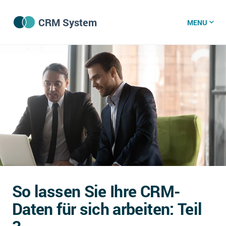
CRM System
MENU
CRM Software
CRM Wissenszentrum
CRM News
Was ist CRM?
Offene Stellen bei CRM-Lieferanten
So lassen Sie Ihre CRM-
Über uns
Daten für sich arbeiten: Teil
DSGVO/GDPR