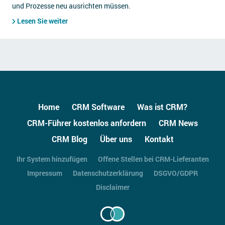
und Prozesse neu ausrichten müssen.
Lesen Sie weiter
Home
CRM Software
Was ist CRM?
CRM-Führer kostenlos anfordern
CRM News
CRM Blog
Über uns
Kontakt
Ihr System hinzufügen
Offene Stellen bei CRM-Lieferanten
Impressum
Datenschutzerklärung
DSGVO/GDPR
Disclaimer