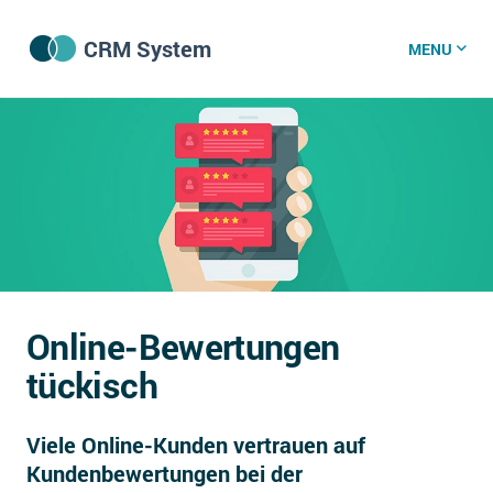
CRM System
MENU
CRM Software
CRM Wissenszentrum
CRM News
Online-Bewertungen
Was ist CRM?
tückisch
Offene Stellen bei CRM-Lieferanten
Viele Online-Kunden vertrauen auf
Über uns
Kundenbewertungen bei der
DSGVO/GDPR