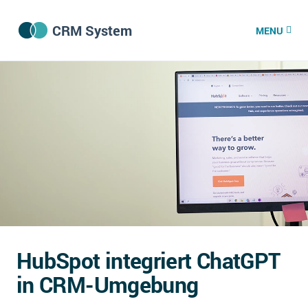
CRM System
MENU
CRM Software
CRM Wissenszentrum
CRM News
Was ist CRM?
Offene Stellen bei CRM-Lieferanten
HubSpot integriert ChatGPT
Über uns
in CRM-Umgebung
DSGVO/GDPR