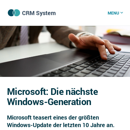
CRM System
MENU
CRM Software
CRM Wissenszentrum
CRM News
Microsoft: Die nächste
Was ist CRM?
Windows-Generation
Offene Stellen bei CRM-Lieferanten
Microsoft teasert eines der größten
Über uns
Windows-Update der letzten 10 Jahre an.
DSGVO/GDPR