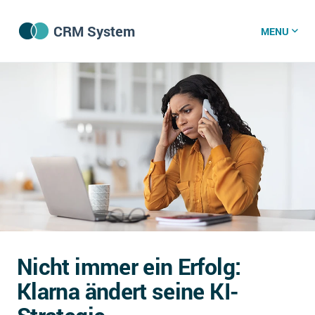
CRM System
MENU
CRM Software
CRM Wissenszentrum
CRM News
Was ist CRM?
Offene Stellen bei CRM-Lieferanten
Nicht immer ein Erfolg:
Über uns
Klarna ändert seine KI-
DSGVO/GDPR