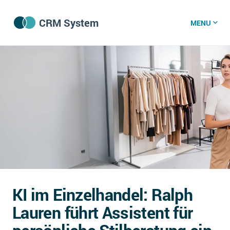
CRM System
MENU
CRM Software
CRM Wissenszentrum
CRM News
Was ist CRM?
Offene Stellen bei CRM-Lieferanten
KI im Einzelhandel: Ralph
Über uns
Lauren führt Assistent für
DSGVO/GDPR