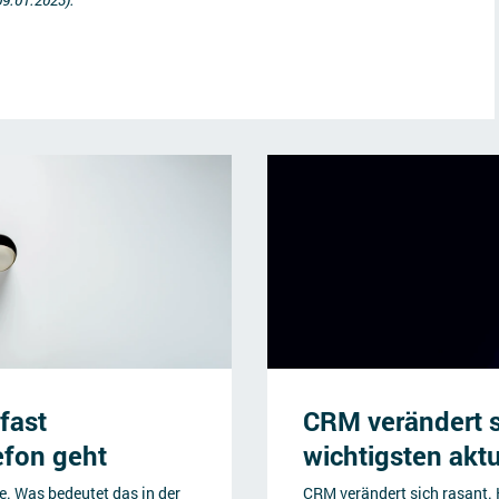
 fast
CRM verändert si
efon geht
wichtigsten akt
e. Was bedeutet das in der
CRM verändert sich rasant. 