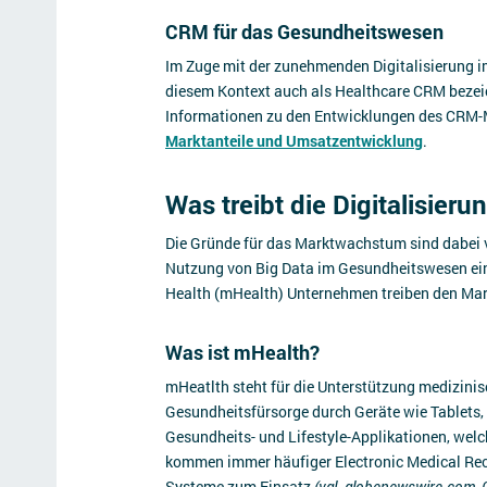
CRM für das Gesundheitswesen
Im Zuge mit der zunehmenden Digitalisierung 
diesem Kontext auch als Healthcare CRM bezeic
Informationen zu den Entwicklungen des CRM-M
Marktanteile und Umsatzentwicklung
.
Was treibt die Digitalisie
Die Gründe für das Marktwachstum sind dabei vi
Nutzung von Big Data im Gesundheitswesen eine
Health (mHealth) Unternehmen treiben den Mar
Was ist mHealth?
mHeatlth steht für die Unterstützung medizin
Gesundheitsfürsorge durch Geräte wie Tablets,
Gesundheits- und Lifestyle-Applikationen, wel
kommen immer häufiger Electronic Medical Rec
Systeme zum Einsatz
(vgl. globenewswire.com, 0