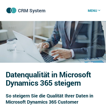
CRM System
MENU
CRM Software
CRM Wissenszentrum
CRM News
Datenqualität in Microsoft
Was ist CRM?
Dynamics 365 steigern
Offene Stellen bei CRM-Lieferanten
So steigern Sie die Qualität Ihrer Daten in
Über uns
Microsoft Dynamics 365 Customer
DSGVO/GDPR