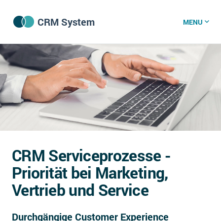
CRM System
MENU
CRM Software
CRM Wissenszentrum
CRM News
CRM Serviceprozesse -
Was ist CRM?
Priorität bei Marketing,
Offene Stellen bei CRM-Lieferanten
Vertrieb und Service
Über uns
Durchgängige Customer Experience
DSGVO/GDPR