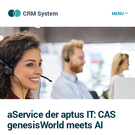
CRM System
MENU
CRM Software
CRM Wissenszentrum
CRM News
Was ist CRM?
Offene Stellen bei CRM-Lieferanten
aService der aptus IT: CAS
Über uns
genesisWorld meets AI
DSGVO/GDPR