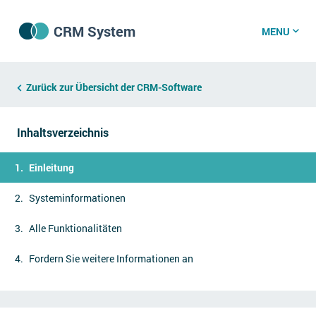
CRM System
MENU
CRM Software
Zurück zur Übersicht der CRM-Software
Inhaltsverzeichnis
CRM Wissenszentrum
Einleitung
CRM News
Systeminformationen
Alle Funktionalitäten
Was ist CRM?
Offene Stellen bei CRM-Lieferanten
Fordern Sie weitere Informationen an
Über uns
DSGVO/GDPR