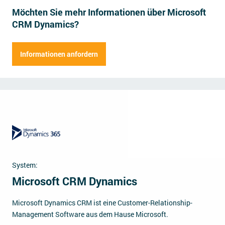
Möchten Sie mehr Informationen über Microsoft
Impressum
CRM Dynamics?
Kontakt
Herr
Frau
Informationen anfordern
Vorname
Name der Firma
Nachname
Straße
Hausnummer
Position
Postleitzahl
Ort
E-Mail Adresse
Mitarbeiter
System:
Telefonnummer
Microsoft CRM Dynamics
Anmerkungen (fakultativ)
Microsoft Dynamics CRM ist eine Customer-Relationship-
Management Software aus dem Hause Microsoft.