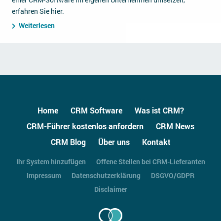
erfahren Sie hier.
Weiterlesen
Home
CRM Software
Was ist CRM?
CRM-Führer kostenlos anfordern
CRM News
CRM Blog
Über uns
Kontakt
Ihr System hinzufügen
Offene Stellen bei CRM-Lieferanten
Impressum
Datenschutzerklärung
DSGVO/GDPR
Disclaimer