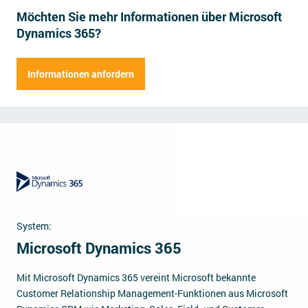
Möchten Sie mehr Informationen über Microsoft
Impressum
Dynamics 365?
Kontakt
Herr
Frau
Informationen anfordern
Vorname
Name der Firma
Nachname
Straße
Hausnummer
Position
Postleitzahl
Ort
E-Mail Adresse
Mitarbeiter
System:
Telefonnummer
Microsoft Dynamics 365
Anmerkungen (fakultativ)
Mit Microsoft Dynamics 365 vereint Microsoft bekannte
Customer Relationship Management-Funktionen aus Microsoft