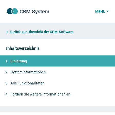
CRM System
MENU
CRM Software
Zurück zur Übersicht der CRM-Software
Inhaltsverzeichnis
CRM Wissenszentrum
Einleitung
CRM News
Systeminformationen
Alle Funktionalitäten
Was ist CRM?
Offene Stellen bei CRM-Lieferanten
Fordern Sie weitere Informationen an
Über uns
DSGVO/GDPR