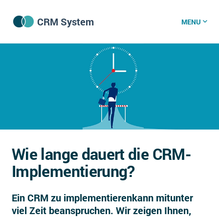
CRM System
MENU
CRM Software
CRM Wissenszentrum
CRM News
Wie lange dauert die CRM-
Was ist CRM?
Implementierung?
Offene Stellen bei CRM-Lieferanten
Ein CRM zu implementierenkann mitunter
Über uns
viel Zeit beanspruchen. Wir zeigen Ihnen,
DSGVO/GDPR