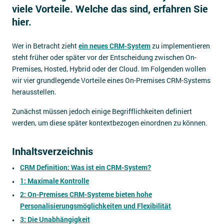
viele Vorteile. Welche das sind, erfahren Sie
Impressum
hier.
Kontakt
Wer in Betracht zieht
ein neues CRM-System
zu implementieren
steht früher oder später vor der Entscheidung zwischen On-
Premises, Hosted, Hybrid oder der Cloud. Im Folgenden wollen
wir vier grundlegende Vorteile eines On-Premises CRM-Systems
herausstellen.
Zunächst müssen jedoch einige Begrifflichkeiten definiert
werden, um diese später kontextbezogen einordnen zu können.
Inhaltsverzeichnis
CRM Definition: Was ist ein CRM-System?
1: Maximale Kontrolle
2: On-Premises CRM-Systeme bieten hohe
Personalisierungsmöglichkeiten und Flexibilität
3: Die Unabhängigkeit