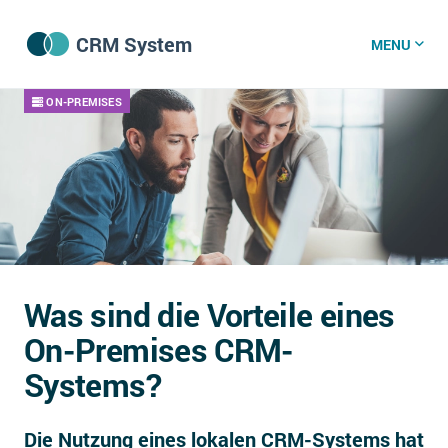
CRM System
MENU
ON-PREMISES
CRM Software
CRM Wissenszentrum
CRM News
Was sind die Vorteile eines
Was ist CRM?
On-Premises CRM-
Offene Stellen bei CRM-Lieferanten
Systems?
Über uns
Die Nutzung eines lokalen CRM-Systems hat
DSGVO/GDPR