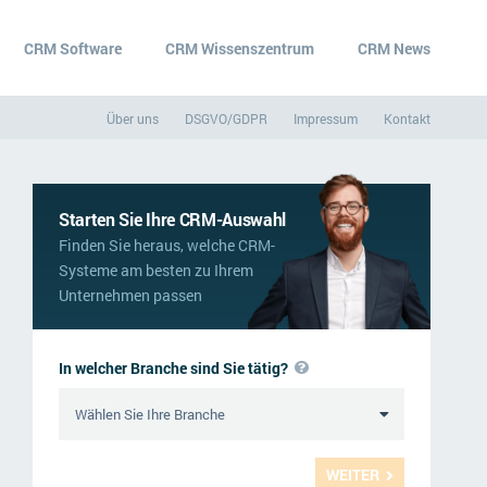
CRM Software
CRM Wissenszentrum
CRM News
Über uns
DSGVO/GDPR
Impressum
Kontakt
Starten Sie Ihre CRM-Auswahl
Finden Sie heraus, welche CRM-
Systeme am besten zu Ihrem
Unternehmen passen
In welcher Branche sind Sie tätig?
WEITER