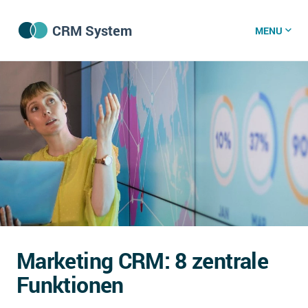
CRM System
MENU
CRM Software
CRM Wissenszentrum
CRM News
Was ist CRM?
Offene Stellen bei CRM-Lieferanten
Marketing CRM: 8 zentrale
Über uns
Funktionen
DSGVO/GDPR