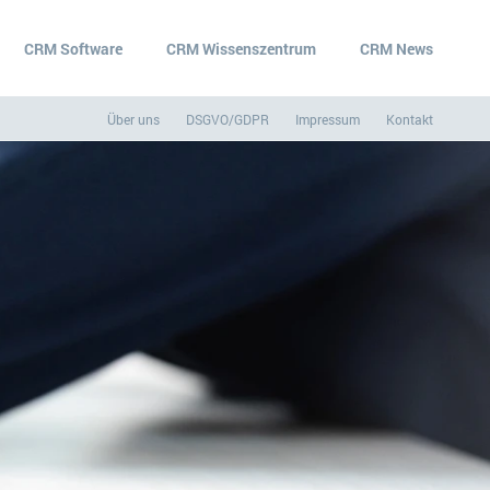
CRM Software
CRM Wissenszentrum
CRM News
Über uns
DSGVO/GDPR
Impressum
Kontakt