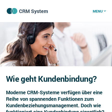
CRM System
MENU
CRM Software
CRM Wissenszentrum
CRM News
Wie geht Kundenbindung?
Was ist CRM?
Moderne CRM-Systeme verfügen über eine
Offene Stellen bei CRM-Lieferanten
Reihe von spannenden Funktionen zum
Über uns
Kundenbeziehungsmanagement. Doch wie
DSGVO/GDPR
funktioniert eine Kundenbindung eigentlich?