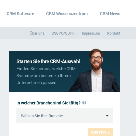
CRM Software
CRM Wissenszentrum
CRM News
Über uns
DSGVO/GDPR
Impressum
Kontakt
Starten Sie Ihre CRM-Auswahl
Finden Sie heraus, welche CRM-
Systeme am besten zu Ihrem
Unternehmen passen
In welcher Branche sind Sie tätig?
WEITER