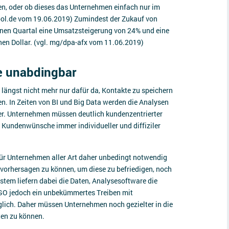
n, oder ob dieses das Unternehmen einfach nur im
.fool.de vom 19.06.2019) Zumindest der Zukauf von
enen Quartal eine Umsatzsteigerung von 24% und eine
nen Dollar. (vgl. mg/dpa-afx vom 11.06.2019)
e unabdingbar
ngst nicht mehr nur dafür da, Kontakte zu speichern
en. In Zeiten von BI und Big Data werden die Analysen
r. Unternehmen müssen deutlich kundenzentrierter
 Kundenwünsche immer individueller und diffiziler
ür Unternehmen aller Art daher unbedingt notwendig
vorhersagen zu können, um diese zu befriedigen, noch
tem liefern dabei die Daten, Analysesoftware die
VGO jedoch ein unbekümmertes Treiben mit
lich. Daher müssen Unternehmen noch gezielter in die
ten zu können.