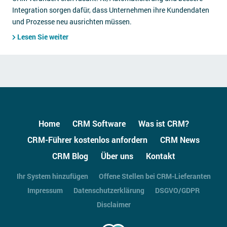
Integration sorgen dafür, dass Unternehmen ihre Kundendaten
und Prozesse neu ausrichten müssen.
Lesen Sie weiter
Home
CRM Software
Was ist CRM?
CRM-Führer kostenlos anfordern
CRM News
CRM Blog
Über uns
Kontakt
Ihr System hinzufügen
Offene Stellen bei CRM-Lieferanten
Impressum
Datenschutzerklärung
DSGVO/GDPR
Disclaimer