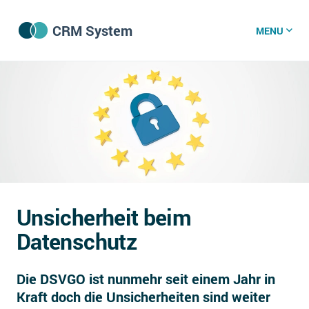
CRM System
MENU
CRM Software
CRM Wissenszentrum
CRM News
Unsicherheit beim
Was ist CRM?
Datenschutz
Offene Stellen bei CRM-Lieferanten
Die DSVGO ist nunmehr seit einem Jahr in
Über uns
Kraft doch die Unsicherheiten sind weiter
DSGVO/GDPR