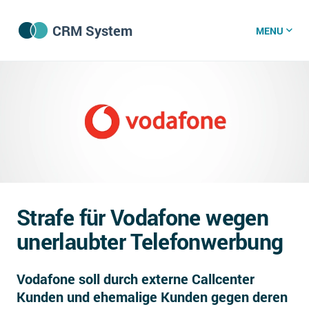
CRM System
MENU
CRM Software
CRM Wissenszentrum
CRM News
Strafe für Vodafone wegen
Was ist CRM?
unerlaubter Telefonwerbung
Offene Stellen bei CRM-Lieferanten
Vodafone soll durch externe Callcenter
Über uns
Kunden und ehemalige Kunden gegen deren
DSGVO/GDPR