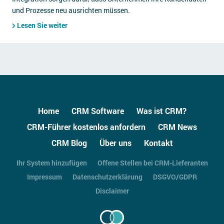
und Prozesse neu ausrichten müssen.
Lesen Sie weiter
Home
CRM Software
Was ist CRM?
CRM-Führer kostenlos anfordern
CRM News
CRM Blog
Über uns
Kontakt
Ihr System hinzufügen
Offene Stellen bei CRM-Lieferanten
Impressum
Datenschutzerklärung
DSGVO/GDPR
Disclaimer