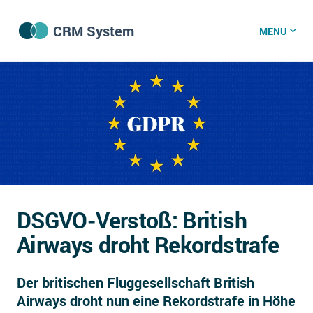
CRM System
MENU
CRM Software
CRM Wissenszentrum
CRM News
DSGVO-Verstoß: British
Was ist CRM?
Airways droht Rekordstrafe
Offene Stellen bei CRM-Lieferanten
Der britischen Fluggesellschaft British
Über uns
Airways droht nun eine Rekordstrafe in Höhe
DSGVO/GDPR