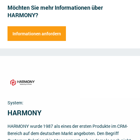
Möchten Sie mehr Informationen über
Impressum
HARMONY?
Kontakt
Herr
Frau
Informationen anfordern
Vorname
Name der Firma
Nachname
Straße
Hausnummer
Position
Postleitzahl
Ort
E-Mail Adresse
Mitarbeiter
System:
Telefonnummer
HARMONY
Anmerkungen (fakultativ)
HARMONY wurde 1987 als eines der ersten Produkte im CRM-
Bereich auf dem deutschen Markt angeboten. Den Begriff