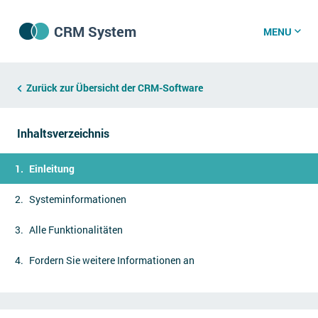
CRM System
MENU
CRM Software
Zurück zur Übersicht der CRM-Software
Inhaltsverzeichnis
CRM Wissenszentrum
Einleitung
CRM News
Systeminformationen
Alle Funktionalitäten
Was ist CRM?
Offene Stellen bei CRM-Lieferanten
Fordern Sie weitere Informationen an
Über uns
DSGVO/GDPR