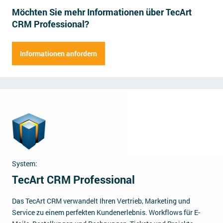
Möchten Sie mehr Informationen über TecArt
Impressum
CRM Professional?
Kontakt
Herr
Frau
Informationen anfordern
Vorname
Name der Firma
Nachname
Straße
Hausnummer
Position
Postleitzahl
Ort
E-Mail Adresse
Mitarbeiter
System:
Telefonnummer
TecArt CRM Professional
Anmerkungen (fakultativ)
Das TecArt CRM verwandelt Ihren Vertrieb, Marketing und
Service zu einem perfekten Kundenerlebnis. Workflows für E-