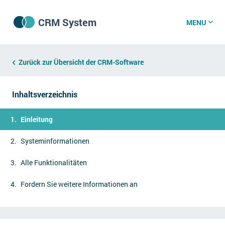
CRM System
MENU
CRM Software
Zurück zur Übersicht der CRM-Software
Inhaltsverzeichnis
CRM Wissenszentrum
Einleitung
CRM News
Systeminformationen
Alle Funktionalitäten
Was ist CRM?
Offene Stellen bei CRM-Lieferanten
Fordern Sie weitere Informationen an
Über uns
DSGVO/GDPR