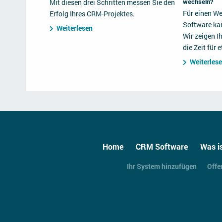
wechseln?
Mit diesen drei Schritten messen Sie den
Für einen We
Erfolg Ihres CRM-Projektes.
Software kan
Weiterlesen
Wir zeigen I
die Zeit für
Weiterles
Home
CRM Software
Was i
Ihr System hinzufügen
Offe