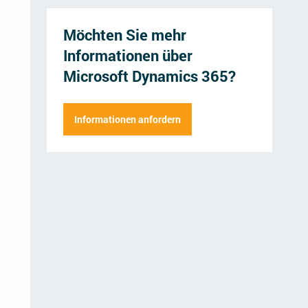
Möchten Sie mehr
Informationen über
Microsoft Dynamics 365?
Herr
Frau
Informationen anfordern
Vorname
Name der Firm
Nachname
Straße
Position
Postleitzahl
E-Mail Adresse
Mitarbeiter
Telefonnummer