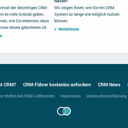
nutzen?
chsel der derzeitigen CRM-
Wir zeigen Ihnen, wie Sie ein CRM-
n es viele Gründe geben.
System so lange wie möglich nutzen
hnen, wie Sie erkennen, dass
können.
 etwas Neues gekommen ist.
Weiterlesen
en
st CRM?
CRM-Führer kostenlos anfordern
CRM News
ne Stellen bei CRM-Lieferanten
Impressum
Datenschutzerklärung