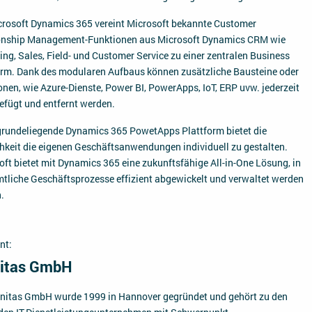
crosoft Dynamics 365 vereint Microsoft bekannte Customer
onship Management-Funktionen aus Microsoft Dynamics CRM wie
ing, Sales, Field- und Customer Service zu einer zentralen Business
orm. Dank des modularen Aufbaus können zusätzliche Bausteine oder
onen, wie Azure-Dienste, Power BI, PowerApps, IoT, ERP uvw. jederzeit
efügt und entfernt werden.
grundeliegende Dynamics 365 PowetApps Plattform bietet die
hkeit die eigenen Geschäftsanwendungen individuell zu gestalten.
oft bietet mit Dynamics 365 eine zukunftsfähige All-in-One Lösung, in
mtliche Geschäftsprozesse effizient abgewickelt und verwaltet werden
.
nt:
nitas GmbH
finitas GmbH wurde 1999 in Hannover gegründet und gehört zu den