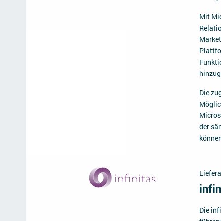
Mit Mi
Relati
Market
Plattf
Funkti
hinzug
Die zu
Möglic
Micros
der sä
können
Liefera
infi
Die in