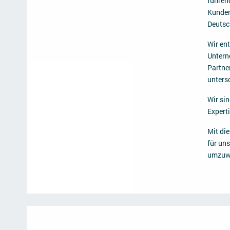
führen
Kunden
Deutsc
Wir en
Untern
Partner
unters
Wir si
Experti
Mit di
für un
umzuw