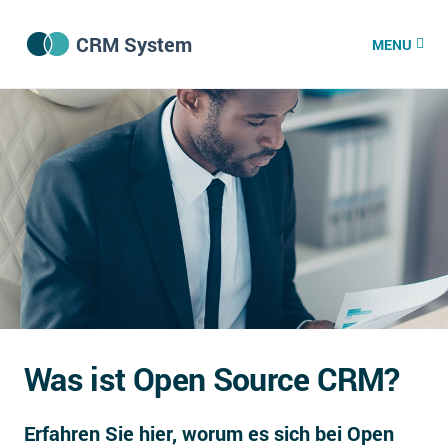
CRM System
MENU
CRM Software
CRM Wissenszentrum
CRM News
Was ist CRM?
Offene Stellen bei CRM-Lieferanten
Was ist Open Source CRM?
Über uns
Erfahren Sie hier, worum es sich bei Open
DSGVO/GDPR