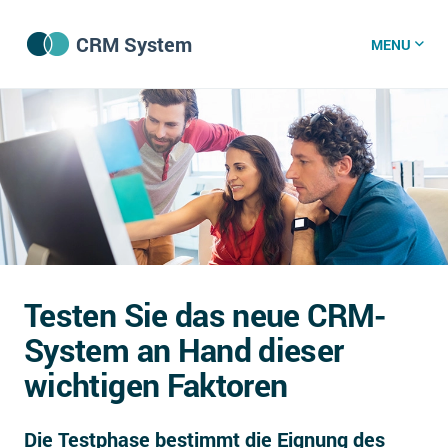
CRM System
MENU
CRM Software
CRM Wissenszentrum
CRM News
Testen Sie das neue CRM-
Was ist CRM?
System an Hand dieser
Offene Stellen bei CRM-Lieferanten
wichtigen Faktoren
Über uns
Die Testphase bestimmt die Eignung des
DSGVO/GDPR