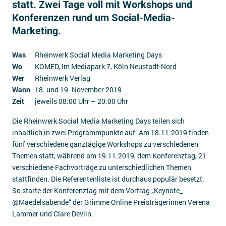
statt. Zwei Tage voll mit Workshops und
Impressum
Konferenzen rund um Social-Media-
Marketing.
Kontakt
Was
Rheinwerk Social Media Marketing Days
Wo
KOMED, Im Mediapark 7, Köln Neustadt-Nord
Wer
Rheinwerk Verlag
Wann
18. und 19. November 2019
Zeit
jeweils 08:00 Uhr – 20:00 Uhr
Die Rheinwerk Social Media Marketing Days teilen sich
inhaltlich in zwei Programmpunkte auf. Am 18.11.2019 finden
fünf verschiedene ganztägige Workshops zu verschiedenen
Themen statt, während am 19.11.2019, dem Konferenztag, 21
verschiedene Fachvorträge zu unterschiedlichen Themen
stattfinden. Die Referentenliste ist durchaus populär besetzt.
So starte der Konferenztag mit dem Vortrag „Keynote_
@Maedelsabende“ der Grimme Online Preisträgerinnen Verena
Lammer und Clare Devlin.