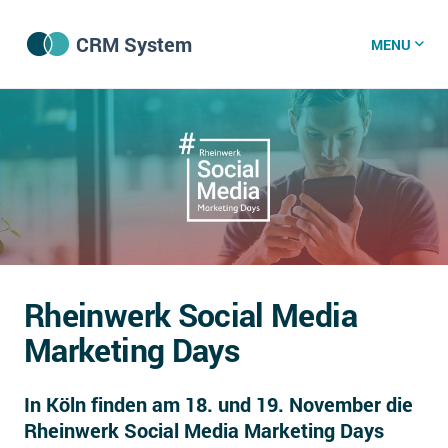
CRM System
MENU
CRM Software
CRM Wissenszentrum
CRM News
Rheinwerk Social Media
Was ist CRM?
Marketing Days
Offene Stellen bei CRM-Lieferanten
In Köln finden am 18. und 19. November die
Über uns
Rheinwerk Social Media Marketing Days
DSGVO/GDPR