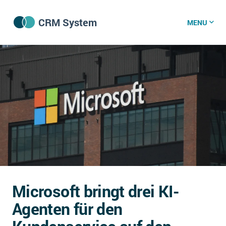
CRM System
MENU
CRM Software
CRM Wissenszentrum
CRM News
Was ist CRM?
Offene Stellen bei CRM-Lieferanten
Microsoft bringt drei KI-
Über uns
Agenten für den
DSGVO/GDPR