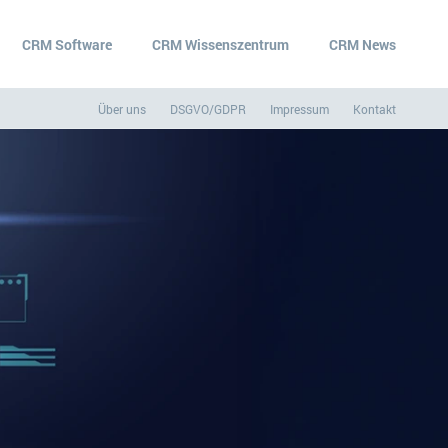
CRM Software
CRM Wissenszentrum
CRM News
Über uns
DSGVO/GDPR
Impressum
Kontakt