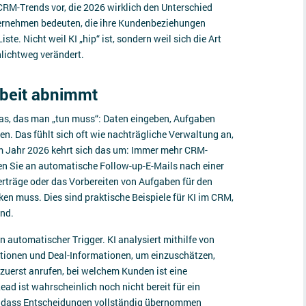
e CRM-Trends vor, die 2026 wirklich den Unterschied
ternehmen bedeuten, die ihre Kundenbeziehungen
ste. Nicht weil KI „hip“ ist, sondern weil sich die Art
lichtweg verändert.
rbeit abnimmt
as, das man „tun muss“: Daten eingeben, Aufgaben
en. Das fühlt sich oft wie nachträgliche Verwaltung an,
. Im Jahr 2026 kehrt sich das um: Immer mehr CRM-
n Sie an automatische Follow-up-E-Mails nach einer
rträge oder das Vorbereiten von Aufgaben für den
ken muss. Dies sind praktische Beispiele für KI im CRM,
ind.
in automatischer Trigger. KI analysiert mithilfe von
ktionen und Deal-Informationen, um einzuschätzen,
zuerst anrufen, bei welchem Kunden ist eine
ad ist wahrscheinlich noch nicht bereit für ein
t, dass Entscheidungen vollständig übernommen