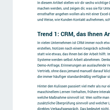
In diesem Artikel stellen wir dir sechs wichtig
machen werden, und zeigen dir, was sie für Un
ernsthafter angehen wollen als mit einer Excel-Li
und Weise, wie Kunden Kontakt aufnehmen, sch
Trend 1: CRM, das Ihnen A
In vielen Unternehmen ist CRM immer noch etw
erstellen, Notizen nach einem Gespräch schreib
statt wie etwas, das Ihnen bei der Arbeit hilft
Systeme werden selbst Arbeit abnehmen. Denke
Demo-Anfrage, Erinnerungen an auslaufende Ve
Vertrieb, ohne dass jemand manuell darauf klic
die immer häufiger standardmäßig verfügbar s
Hinter den Kulissen passiert viel mehr als nur e
maschinellem Lernen Verhalten, frühere Intera
welche Maßnahme sinnvoll ist: Wen sollte man 
zusätzliche Überprüfung sinnvoll und welcher Le
direktes Verkaufsgespräch. Das bedeutet nich