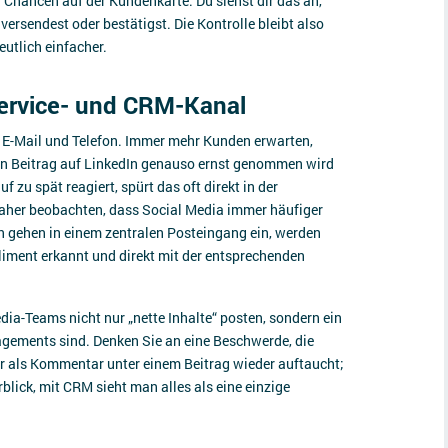
r Chancen auf der Kundenkarte. Du siehst dir das an,
rsendest oder bestätigst. Die Kontrolle bleibt also
utlich einfacher.
Service- und CRM-Kanal
n E-Mail und Telefon. Immer mehr Kunden erwarten,
ein Beitrag auf LinkedIn genauso ernst genommen wird
 zu spät reagiert, spürt das oft direkt in der
aher beobachten, dass Social Media immer häufiger
n gehen in einem zentralen Posteingang ein, werden
iment erkannt und direkt mit der entsprechenden
ia-Teams nicht nur „nette Inhalte“ posten, sondern ein
ements sind. Denken Sie an eine Beschwerde, die
er als Kommentar unter einem Beitrag wieder auftaucht;
blick, mit CRM sieht man alles als eine einzige