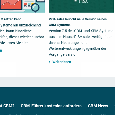
RM retten kann
PiSA sales launcht neue Version seines
CRM-Systems
ysteme nur unzureichend
Version 7.5 des CRM- und XRM-Systems
en, kann künstliche
aus dem Hause PiSA sales verfügt über
helfen, dieses wieder nutzbar
diverse Neuerungen und
ie, lesen Sie hier.
Weiterentwicklungen gegenüber der
en
Vorgängerversion.
Weiterlesen
st CRM?
CRM-Führer kostenlos anfordern
CRM News