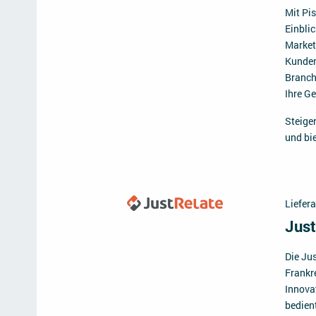
Mit Pi
Einbli
Market
Kunden
Branch
Ihre G
Steiger
und bi
Liefera
Just
Die Ju
Frankre
Innova
bedien