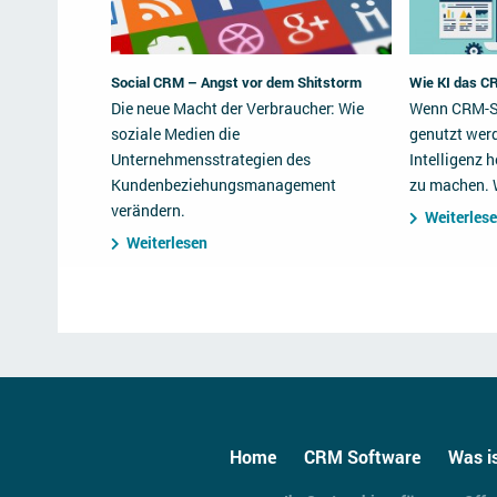
Social CRM – Angst vor dem Shitstorm
Wie KI das C
Die neue Macht der Verbraucher: Wie
Wenn CRM-S
soziale Medien die
genutzt werd
Unternehmensstrategien des
Intelligenz 
Kundenbeziehungsmanagement
zu machen. W
verändern.
Weiterles
Weiterlesen
Home
CRM Software
Was i