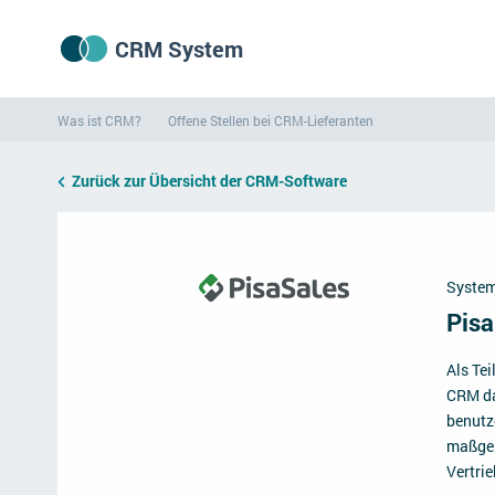
CRM System
Was ist CRM?
Offene Stellen bei CRM-Lieferanten
Zurück zur Übersicht der CRM-Software
System
Pis
Als Tei
CRM da
benutz
maßgesc
Vertri