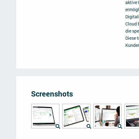
aktive
ermögl
Digital
Cloud 
die sp
Diese t
Kunden
Screenshots