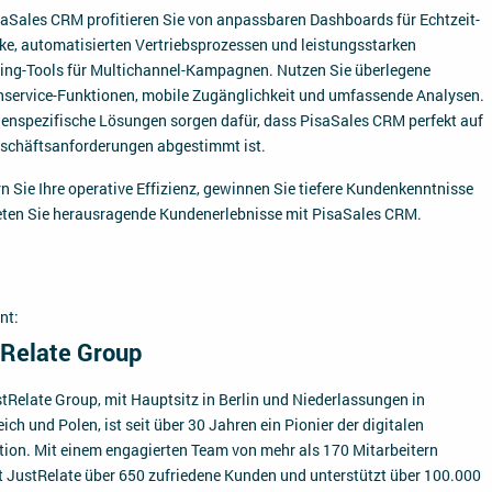
saSales CRM profitieren Sie von anpassbaren Dashboards für Echtzeit-
cke, automatisierten Vertriebsprozessen und leistungsstarken
ing-Tools für Multichannel-Kampagnen. Nutzen Sie überlegene
service-Funktionen, mobile Zugänglichkeit und umfassende Analysen.
enspezifische Lösungen sorgen dafür, dass PisaSales CRM perfekt auf
eschäftsanforderungen abgestimmt ist.
n Sie Ihre operative Effizienz, gewinnen Sie tiefere Kundenkenntnisse
eten Sie herausragende Kundenerlebnisse mit PisaSales CRM.
nt:
Relate Group
stRelate Group, mit Hauptsitz in Berlin und Niederlassungen in
ich und Polen, ist seit über 30 Jahren ein Pionier der digitalen
tion. Mit einem engagierten Team von mehr als 170 Mitarbeitern
t JustRelate über 650 zufriedene Kunden und unterstützt über 100.000