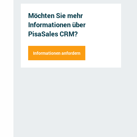
Möchten Sie mehr
Informationen über
PisaSales CRM?
Herr
Frau
Informationen anfordern
Vorname
Name der Firm
Nachname
Straße
Position
Postleitzahl
E-Mail Adresse
Mitarbeiter
Telefonnummer