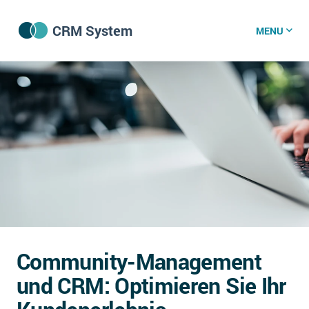
CRM System
MENU
CRM Software
CRM Wissenszentrum
CRM News
Was ist CRM?
Offene Stellen bei CRM-Lieferanten
Community-Management
Über uns
und CRM: Optimieren Sie Ihr
DSGVO/GDPR