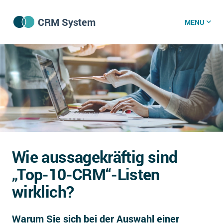
CRM System
MENU
CRM Software
CRM Wissenszentrum
CRM News
Wie aussagekräftig sind
Was ist CRM?
„Top-10-CRM“-Listen
Offene Stellen bei CRM-Lieferanten
wirklich?
Über uns
Warum Sie sich bei der Auswahl einer
DSGVO/GDPR