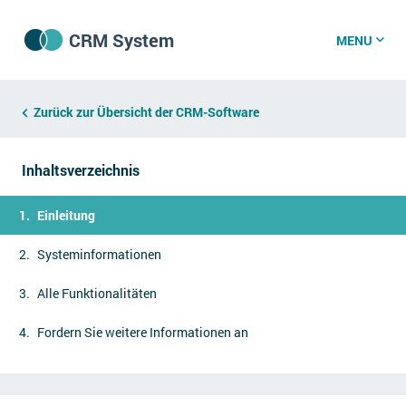
CRM System
MENU
CRM Software
Zurück zur Übersicht der CRM-Software
Inhaltsverzeichnis
CRM Wissenszentrum
Einleitung
CRM News
Systeminformationen
Alle Funktionalitäten
Was ist CRM?
Offene Stellen bei CRM-Lieferanten
Fordern Sie weitere Informationen an
Über uns
DSGVO/GDPR