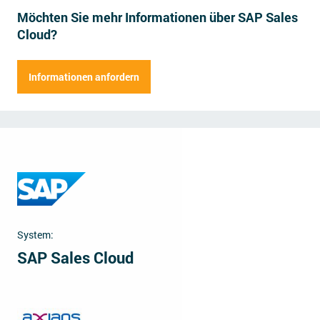
Möchten Sie mehr Informationen über SAP Sales
Impressum
Cloud?
Kontakt
Herr
Frau
Informationen anfordern
Vorname
Name der Firma
Nachname
Straße
Hausnummer
Position
Postleitzahl
Ort
E-Mail Adresse
Mitarbeiter
System:
Telefonnummer
SAP Sales Cloud
Anmerkungen (fakultativ)